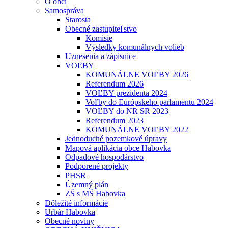
O obci
Samospráva
Starosta
Obecné zastupiteľstvo
Komisie
Výsledky komunálnych volieb
Uznesenia a zápisnice
VOĽBY
KOMUNÁLNE VOĽBY 2026
Referendum 2026
VOĽBY prezidenta 2024
Voľby do Európskeho parlamentu 2024
VOĽBY do NR SR 2023
Referendum 2023
KOMUNÁLNE VOĽBY 2022
Jednoduché pozemkové úpravy
Mapová aplikácia obce Habovka
Odpadové hospodárstvo
Podporené projekty
PHSR
Územný plán
ZŠ s MŠ Habovka
Dôležité informácie
Urbár Habovka
Obecné noviny