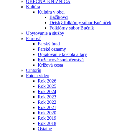
OBECNÁ KNIŽNICA
Kultúra
Kultúra v obci
Bažíkovci
Detský folklórny súbor Bučníček
Folklórny súbor Bučník
Ubytovanie a služby
Farnosť
Farský úrad
Farské oznamy
Upratovanie kostola a fary
Ružencové spoločenstvá
Krížová cesta
Cintorín
Foto a video
Rok 2026
Rok 2025
Rok 2024
Rok 2023
Rok 2022
Rok 2021
Rok 2020
Rok 2019
Rok 2018
Ostatné