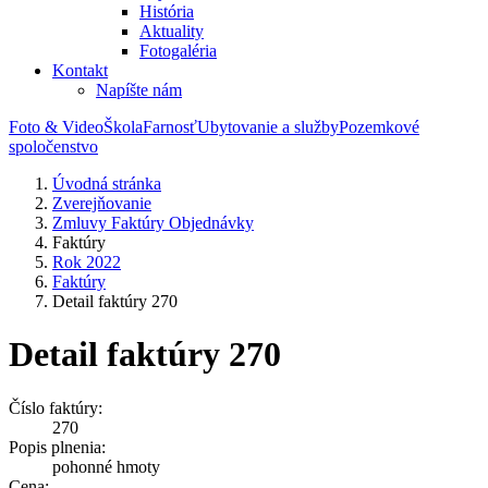
História
Aktuality
Fotogaléria
Kontakt
Napíšte nám
Foto & Video
Škola
Farnosť
Ubytovanie a služby
Pozemkové
spoločenstvo
Úvodná stránka
Zverejňovanie
Zmluvy Faktúry Objednávky
Faktúry
Rok 2022
Faktúry
Detail faktúry 270
Detail faktúry 270
Číslo faktúry:
270
Popis plnenia:
pohonné hmoty
Cena: