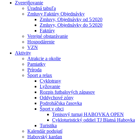
Zverejňovanie
Úradná tabuľa
Zmluvy Faktúry Objednávky
Zmluvy, Objednávky od 5⁄2020
Zmluvy, Objednávky do 5⁄2020
Faktúry
Verejné obstarávanie
Hospodárenie
VZN
Aktivity
Atrakcie a okolie
Pamiatky
Príroda
Šport a relax
Cyklotrasy
Lyžovanie
Rozpis futbalových zápasov
Oddychové zóny
Podroháčska časovka
Šport v obci
Tenisový turnaj HABOVKA OPEN
Cykloturistický oddiel TJ Blatná Habovka
Turistika
Kalendár podujatí
Habovský kardan