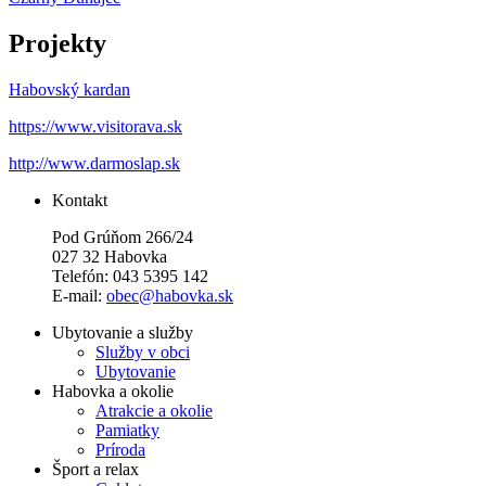
Projekty
Habovský kardan
https://www.visitorava.sk
http://www.darmoslap.sk
Kontakt
Pod Grúňom 266/24
027 32 Habovka
Telefón: 043 5395 142
E-mail:
obec@habovka.sk
Ubytovanie a služby
Služby v obci
Ubytovanie
Habovka a okolie
Atrakcie a okolie
Pamiatky
Príroda
Šport a relax