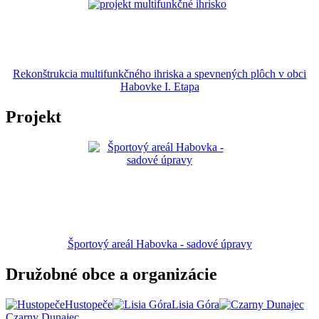
Rekonštrukcia multifunkčného ihriska a spevnených plôch v obci
Habovke I. Etapa
Projekt
Športový areál Habovka - sadové úpravy
Družobné obce a organizácie
Hustopeče
Lisia Góra
Czarny Dunajec