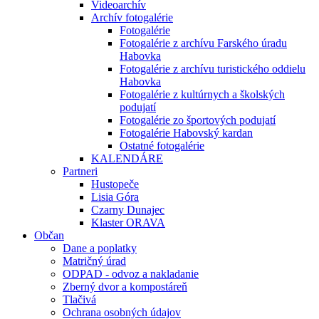
Videoarchív
Archív fotogalérie
Fotogalérie
Fotogalérie z archívu Farského úradu
Habovka
Fotogalérie z archívu turistického oddielu
Habovka
Fotogalérie z kultúrnych a školských
podujatí
Fotogalérie zo športových podujatí
Fotogalérie Habovský kardan
Ostatné fotogalérie
KALENDÁRE
Partneri
Hustopeče
Lisia Góra
Czarny Dunajec
Klaster ORAVA
Občan
Dane a poplatky
Matričný úrad
ODPAD - odvoz a nakladanie
Zberný dvor a kompostáreň
Tlačivá
Ochrana osobných údajov