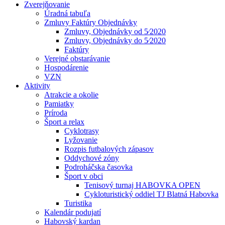
Zverejňovanie
Úradná tabuľa
Zmluvy Faktúry Objednávky
Zmluvy, Objednávky od 5⁄2020
Zmluvy, Objednávky do 5⁄2020
Faktúry
Verejné obstarávanie
Hospodárenie
VZN
Aktivity
Atrakcie a okolie
Pamiatky
Príroda
Šport a relax
Cyklotrasy
Lyžovanie
Rozpis futbalových zápasov
Oddychové zóny
Podroháčska časovka
Šport v obci
Tenisový turnaj HABOVKA OPEN
Cykloturistický oddiel TJ Blatná Habovka
Turistika
Kalendár podujatí
Habovský kardan