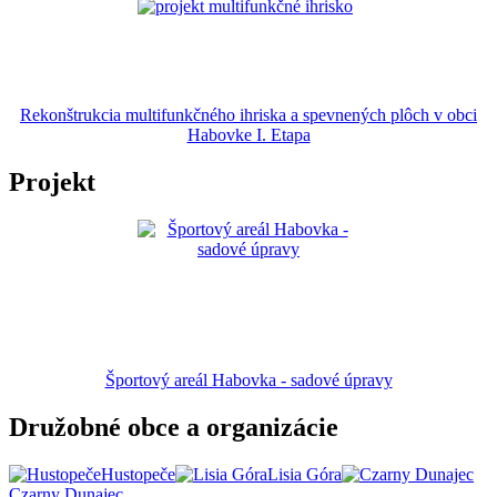
Rekonštrukcia multifunkčného ihriska a spevnených plôch v obci
Habovke I. Etapa
Projekt
Športový areál Habovka - sadové úpravy
Družobné obce a organizácie
Hustopeče
Lisia Góra
Czarny Dunajec