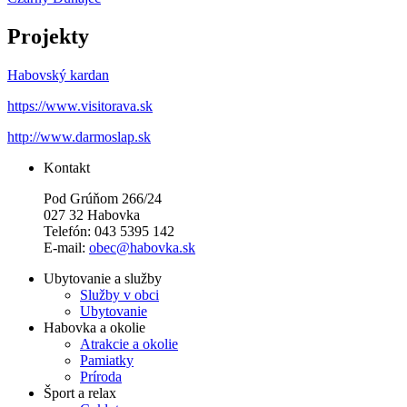
Projekty
Habovský kardan
https://www.visitorava.sk
http://www.darmoslap.sk
Kontakt
Pod Grúňom 266/24
027 32 Habovka
Telefón: 043 5395 142
E-mail:
obec@habovka.sk
Ubytovanie a služby
Služby v obci
Ubytovanie
Habovka a okolie
Atrakcie a okolie
Pamiatky
Príroda
Šport a relax