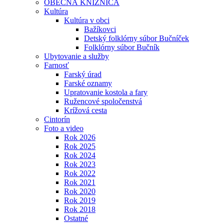
OBECNÁ KNIŽNICA
Kultúra
Kultúra v obci
Bažíkovci
Detský folklórny súbor Bučníček
Folklórny súbor Bučník
Ubytovanie a služby
Farnosť
Farský úrad
Farské oznamy
Upratovanie kostola a fary
Ružencové spoločenstvá
Krížová cesta
Cintorín
Foto a video
Rok 2026
Rok 2025
Rok 2024
Rok 2023
Rok 2022
Rok 2021
Rok 2020
Rok 2019
Rok 2018
Ostatné