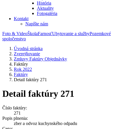
História
Aktuality
Fotogaléria
Kontakt
Napíšte nám
Foto & Video
Škola
Farnosť
Ubytovanie a služby
Pozemkové
spoločenstvo
Úvodná stránka
Zverejňovanie
Zmluvy Faktúry Objednávky
Faktúry
Rok 2022
Faktúry
Detail faktúry 271
Detail faktúry 271
Číslo faktúry:
271
Popis plnenia:
zber a odvoz kuchynského odpadu
Cena: