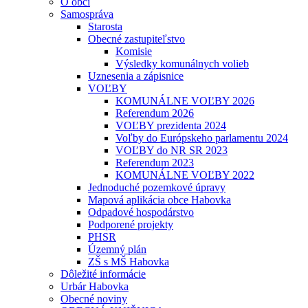
O obci
Samospráva
Starosta
Obecné zastupiteľstvo
Komisie
Výsledky komunálnych volieb
Uznesenia a zápisnice
VOĽBY
KOMUNÁLNE VOĽBY 2026
Referendum 2026
VOĽBY prezidenta 2024
Voľby do Európskeho parlamentu 2024
VOĽBY do NR SR 2023
Referendum 2023
KOMUNÁLNE VOĽBY 2022
Jednoduché pozemkové úpravy
Mapová aplikácia obce Habovka
Odpadové hospodárstvo
Podporené projekty
PHSR
Územný plán
ZŠ s MŠ Habovka
Dôležité informácie
Urbár Habovka
Obecné noviny