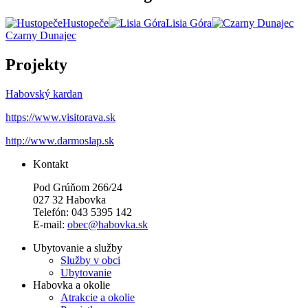
Hustopeče
Lisia Góra
Czarny Dunajec
Projekty
Habovský kardan
https://www.visitorava.sk
http://www.darmoslap.sk
Kontakt
Pod Grúňom 266/24
027 32 Habovka
Telefón: 043 5395 142
E-mail:
obec@habovka.sk
Ubytovanie a služby
Služby v obci
Ubytovanie
Habovka a okolie
Atrakcie a okolie