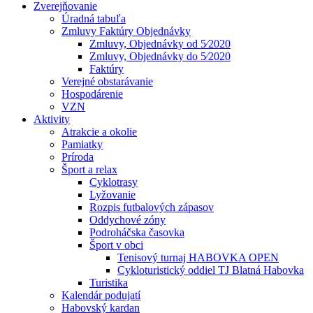
Zverejňovanie
Úradná tabuľa
Zmluvy Faktúry Objednávky
Zmluvy, Objednávky od 5⁄2020
Zmluvy, Objednávky do 5⁄2020
Faktúry
Verejné obstarávanie
Hospodárenie
VZN
Aktivity
Atrakcie a okolie
Pamiatky
Príroda
Šport a relax
Cyklotrasy
Lyžovanie
Rozpis futbalových zápasov
Oddychové zóny
Podroháčska časovka
Šport v obci
Tenisový turnaj HABOVKA OPEN
Cykloturistický oddiel TJ Blatná Habovka
Turistika
Kalendár podujatí
Habovský kardan