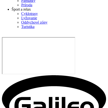
Pamiatky
Príroda
Šport a relax
Cyklotrasy
Lyžovanie
Oddychové zóny
Turistika