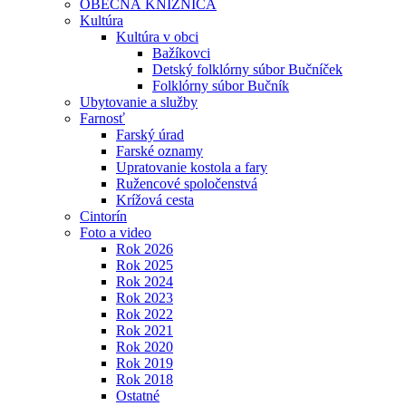
OBECNÁ KNIŽNICA
Kultúra
Kultúra v obci
Bažíkovci
Detský folklórny súbor Bučníček
Folklórny súbor Bučník
Ubytovanie a služby
Farnosť
Farský úrad
Farské oznamy
Upratovanie kostola a fary
Ružencové spoločenstvá
Krížová cesta
Cintorín
Foto a video
Rok 2026
Rok 2025
Rok 2024
Rok 2023
Rok 2022
Rok 2021
Rok 2020
Rok 2019
Rok 2018
Ostatné