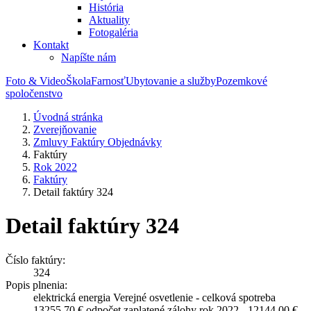
História
Aktuality
Fotogaléria
Kontakt
Napíšte nám
Foto & Video
Škola
Farnosť
Ubytovanie a služby
Pozemkové
spoločenstvo
Úvodná stránka
Zverejňovanie
Zmluvy Faktúry Objednávky
Faktúry
Rok 2022
Faktúry
Detail faktúry 324
Detail faktúry 324
Číslo faktúry:
324
Popis plnenia:
elektrická energia Verejné osvetlenie - celková spotreba
13255,70 € odpočet zaplatené zálohy rok 2022 - 12144,00 €