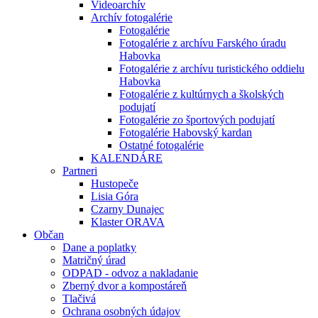
Videoarchív
Archív fotogalérie
Fotogalérie
Fotogalérie z archívu Farského úradu
Habovka
Fotogalérie z archívu turistického oddielu
Habovka
Fotogalérie z kultúrnych a školských
podujatí
Fotogalérie zo športových podujatí
Fotogalérie Habovský kardan
Ostatné fotogalérie
KALENDÁRE
Partneri
Hustopeče
Lisia Góra
Czarny Dunajec
Klaster ORAVA
Občan
Dane a poplatky
Matričný úrad
ODPAD - odvoz a nakladanie
Zberný dvor a kompostáreň
Tlačivá
Ochrana osobných údajov