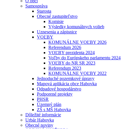
O obci
Samospráva
Starosta
Obecné zastupiteľstvo
Komisie
Výsledky komunálnych volieb
Uznesenia a zápisnice
VOĽBY
KOMUNÁLNE VOĽBY 2026
Referendum 2026
VOĽBY prezidenta 2024
Voľby do Európskeho parlamentu 2024
VOĽBY do NR SR 2023
Referendum 2023
KOMUNÁLNE VOĽBY 2022
Jednoduché pozemkové úpravy
Mapová aplikácia obce Habovka
Odpadové hospodárstvo
Podporené projekty
PHSR
Územný plán
ZŠ s MŠ Habovka
Dôležité informácie
Urbár Habovka
Obecné noviny