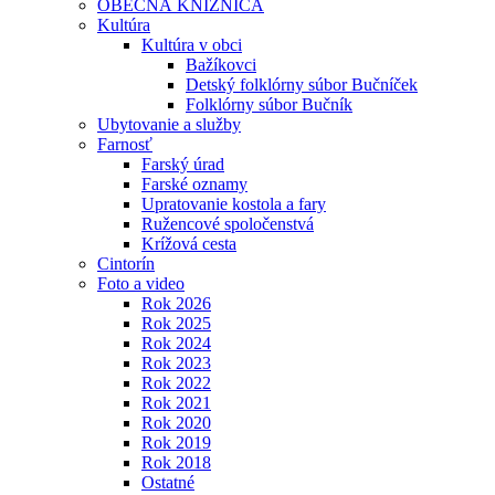
OBECNÁ KNIŽNICA
Kultúra
Kultúra v obci
Bažíkovci
Detský folklórny súbor Bučníček
Folklórny súbor Bučník
Ubytovanie a služby
Farnosť
Farský úrad
Farské oznamy
Upratovanie kostola a fary
Ružencové spoločenstvá
Krížová cesta
Cintorín
Foto a video
Rok 2026
Rok 2025
Rok 2024
Rok 2023
Rok 2022
Rok 2021
Rok 2020
Rok 2019
Rok 2018
Ostatné