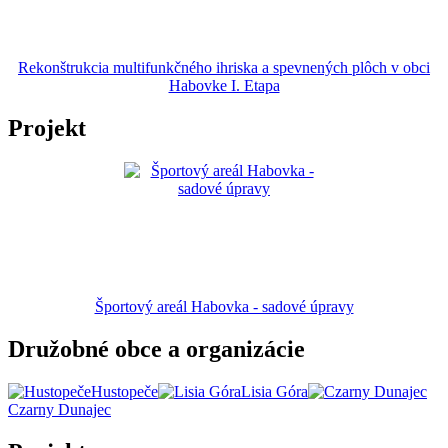
Rekonštrukcia multifunkčného ihriska a spevnených plôch v obci
Habovke I. Etapa
Projekt
Športový areál Habovka - sadové úpravy
Družobné obce a organizácie
Hustopeče
Lisia Góra
Czarny Dunajec