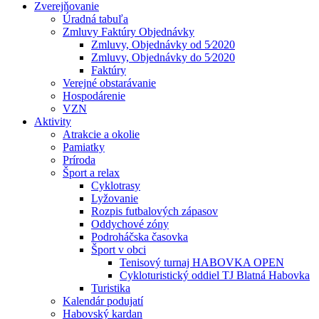
Zverejňovanie
Úradná tabuľa
Zmluvy Faktúry Objednávky
Zmluvy, Objednávky od 5⁄2020
Zmluvy, Objednávky do 5⁄2020
Faktúry
Verejné obstarávanie
Hospodárenie
VZN
Aktivity
Atrakcie a okolie
Pamiatky
Príroda
Šport a relax
Cyklotrasy
Lyžovanie
Rozpis futbalových zápasov
Oddychové zóny
Podroháčska časovka
Šport v obci
Tenisový turnaj HABOVKA OPEN
Cykloturistický oddiel TJ Blatná Habovka
Turistika
Kalendár podujatí
Habovský kardan