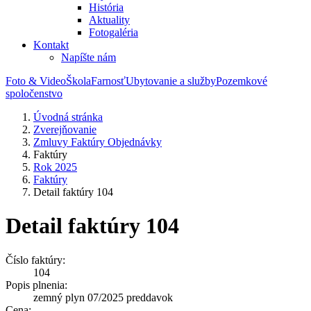
História
Aktuality
Fotogaléria
Kontakt
Napíšte nám
Foto & Video
Škola
Farnosť
Ubytovanie a služby
Pozemkové
spoločenstvo
Úvodná stránka
Zverejňovanie
Zmluvy Faktúry Objednávky
Faktúry
Rok 2025
Faktúry
Detail faktúry 104
Detail faktúry 104
Číslo faktúry:
104
Popis plnenia:
zemný plyn 07/2025 preddavok
Cena: