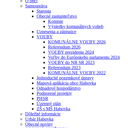
O obci
Samospráva
Starosta
Obecné zastupiteľstvo
Komisie
Výsledky komunálnych volieb
Uznesenia a zápisnice
VOĽBY
KOMUNÁLNE VOĽBY 2026
Referendum 2026
VOĽBY prezidenta 2024
Voľby do Európskeho parlamentu 2024
VOĽBY do NR SR 2023
Referendum 2023
KOMUNÁLNE VOĽBY 2022
Jednoduché pozemkové úpravy
Mapová aplikácia obce Habovka
Odpadové hospodárstvo
Podporené projekty
PHSR
Územný plán
ZŠ s MŠ Habovka
Dôležité informácie
Urbár Habovka
Obecné noviny