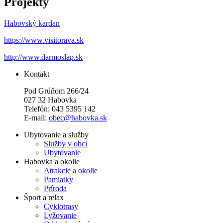
Projekty
Habovský kardan
https://www.visitorava.sk
http://www.darmoslap.sk
Kontakt
Pod Grúňom 266/24
027 32 Habovka
Telefón: 043 5395 142
E-mail:
obec@habovka.sk
Ubytovanie a služby
Služby v obci
Ubytovanie
Habovka a okolie
Atrakcie a okolie
Pamiatky
Príroda
Šport a relax
Cyklotrasy
Lyžovanie