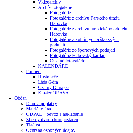
Videoarchív
Archív fotogalérie
Fotogalérie
Fotogalérie z archívu Farského úradu
Habovka
Fotogalérie z archívu turistického oddielu
Habovka
Fotogalérie z kultúrnych a školských
podujatí
Fotogalérie zo športových podujatí
Fotogalérie Habovský kardan
Ostatné fotogalérie
KALENDÁRE
Partneri
Hustopeče
Lisia Góra
Czarny Dunajec
Klaster ORAVA
Občan
Dane a poplatky
Matričný úrad
ODPAD - odvoz a nakladanie
Zberný dvor a kompostáreň
Tlačivá
Ochrana osobných údajov