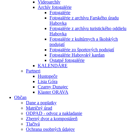
Videoarchív
Archív fotogalérie
Fotogalérie
Fotogalérie z archívu Farského úradu
Habovka
Fotogalérie z archívu turistického oddielu
Habovka
Fotogalérie z kultúrnych a školských
podujatí
Fotogalérie zo športových podujatí
Fotogalérie Habovský kardan
Ostatné fotogalérie
KALENDÁRE
Partneri
Hustopeče
Lisia Góra
Czarny Dunajec
Klaster ORAVA
Občan
Dane a poplatky
Matričný úrad
ODPAD - odvoz a nakladanie
Zberný dvor a kompostáreň
Tlačivá
Ochrana osobných údajov