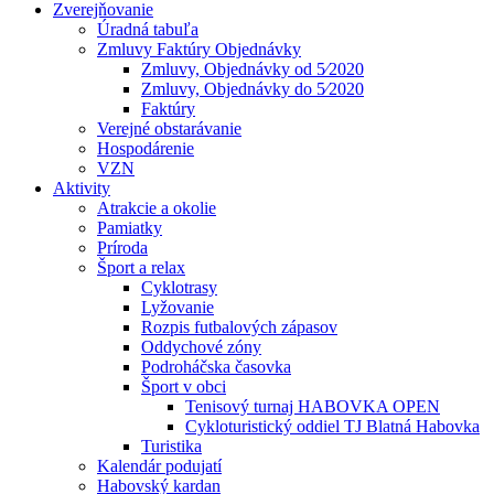
Zverejňovanie
Úradná tabuľa
Zmluvy Faktúry Objednávky
Zmluvy, Objednávky od 5⁄2020
Zmluvy, Objednávky do 5⁄2020
Faktúry
Verejné obstarávanie
Hospodárenie
VZN
Aktivity
Atrakcie a okolie
Pamiatky
Príroda
Šport a relax
Cyklotrasy
Lyžovanie
Rozpis futbalových zápasov
Oddychové zóny
Podroháčska časovka
Šport v obci
Tenisový turnaj HABOVKA OPEN
Cykloturistický oddiel TJ Blatná Habovka
Turistika
Kalendár podujatí
Habovský kardan