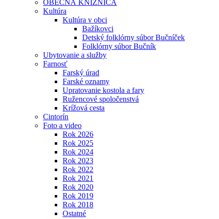
OBECNÁ KNIŽNICA
Kultúra
Kultúra v obci
Bažíkovci
Detský folklórny súbor Bučníček
Folklórny súbor Bučník
Ubytovanie a služby
Farnosť
Farský úrad
Farské oznamy
Upratovanie kostola a fary
Ružencové spoločenstvá
Krížová cesta
Cintorín
Foto a video
Rok 2026
Rok 2025
Rok 2024
Rok 2023
Rok 2022
Rok 2021
Rok 2020
Rok 2019
Rok 2018
Ostatné