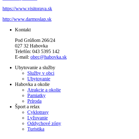
https://www.visitorava.sk
http://www.darmoslap.sk
Kontakt
Pod Grúňom 266/24
027 32 Habovka
Telefón: 043 5395 142
E-mail:
obec@habovka.sk
Ubytovanie a služby
Služby v obci
Ubytovanie
Habovka a okolie
Atrakcie a okolie
Pamiatky
Príroda
Šport a relax
Cyklotrasy
Lyžovanie
Oddychové zóny
Turistika