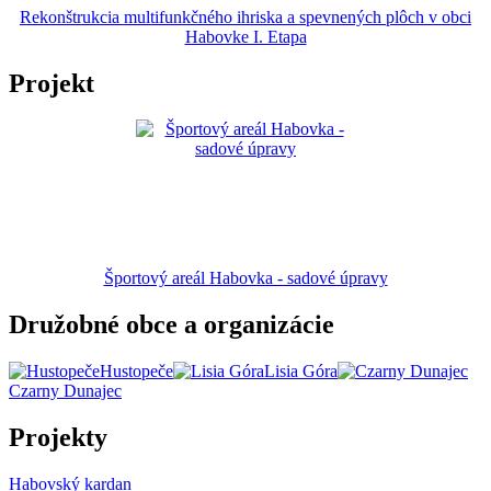
Rekonštrukcia multifunkčného ihriska a spevnených plôch v obci
Habovke I. Etapa
Projekt
Športový areál Habovka - sadové úpravy
Družobné obce a organizácie
Hustopeče
Lisia Góra
Czarny Dunajec
Projekty
Habovský kardan