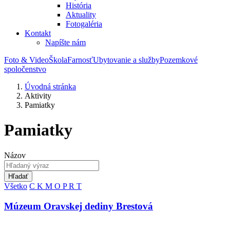
História
Aktuality
Fotogaléria
Kontakt
Napíšte nám
Foto & Video
Škola
Farnosť
Ubytovanie a služby
Pozemkové
spoločenstvo
Úvodná stránka
Aktivity
Pamiatky
Pamiatky
Názov
Hľadať
Všetko
C
K
M
O
P
R
T
Múzeum Oravskej dediny Brestová