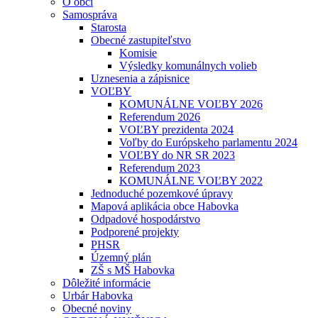
O obci
Samospráva
Starosta
Obecné zastupiteľstvo
Komisie
Výsledky komunálnych volieb
Uznesenia a zápisnice
VOĽBY
KOMUNÁLNE VOĽBY 2026
Referendum 2026
VOĽBY prezidenta 2024
Voľby do Európskeho parlamentu 2024
VOĽBY do NR SR 2023
Referendum 2023
KOMUNÁLNE VOĽBY 2022
Jednoduché pozemkové úpravy
Mapová aplikácia obce Habovka
Odpadové hospodárstvo
Podporené projekty
PHSR
Územný plán
ZŠ s MŠ Habovka
Dôležité informácie
Urbár Habovka
Obecné noviny