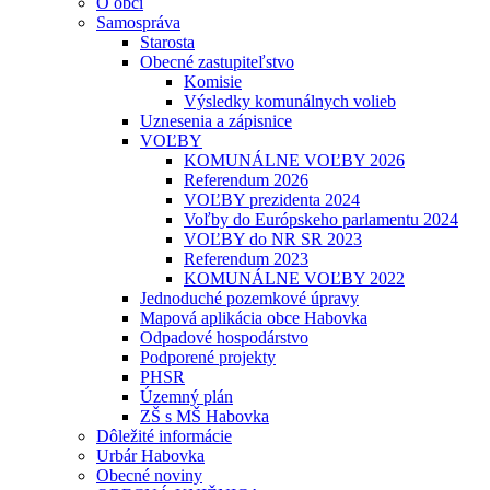
O obci
Samospráva
Starosta
Obecné zastupiteľstvo
Komisie
Výsledky komunálnych volieb
Uznesenia a zápisnice
VOĽBY
KOMUNÁLNE VOĽBY 2026
Referendum 2026
VOĽBY prezidenta 2024
Voľby do Európskeho parlamentu 2024
VOĽBY do NR SR 2023
Referendum 2023
KOMUNÁLNE VOĽBY 2022
Jednoduché pozemkové úpravy
Mapová aplikácia obce Habovka
Odpadové hospodárstvo
Podporené projekty
PHSR
Územný plán
ZŠ s MŠ Habovka
Dôležité informácie
Urbár Habovka
Obecné noviny