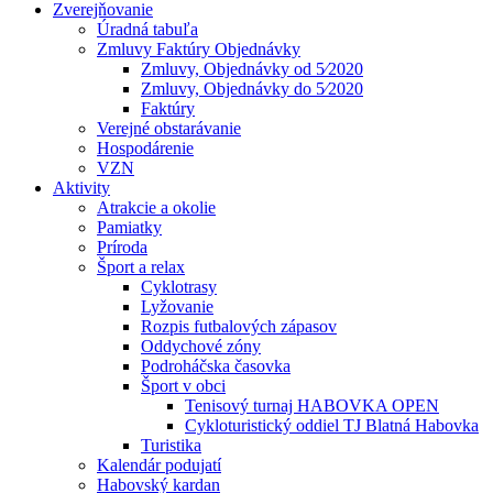
Zverejňovanie
Úradná tabuľa
Zmluvy Faktúry Objednávky
Zmluvy, Objednávky od 5⁄2020
Zmluvy, Objednávky do 5⁄2020
Faktúry
Verejné obstarávanie
Hospodárenie
VZN
Aktivity
Atrakcie a okolie
Pamiatky
Príroda
Šport a relax
Cyklotrasy
Lyžovanie
Rozpis futbalových zápasov
Oddychové zóny
Podroháčska časovka
Šport v obci
Tenisový turnaj HABOVKA OPEN
Cykloturistický oddiel TJ Blatná Habovka
Turistika
Kalendár podujatí
Habovský kardan