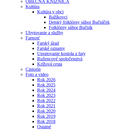
OBECNÁ KNIŽNICA
Kultúra
Kultúra v obci
Bažíkovci
Detský folklórny súbor Bučníček
Folklórny súbor Bučník
Ubytovanie a služby
Farnosť
Farský úrad
Farské oznamy
Upratovanie kostola a fary
Ružencové spoločenstvá
Krížová cesta
Cintorín
Foto a video
Rok 2026
Rok 2025
Rok 2024
Rok 2023
Rok 2022
Rok 2021
Rok 2020
Rok 2019
Rok 2018
Ostatné