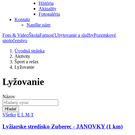
História
Aktuality
Fotogaléria
Kontakt
Napíšte nám
Foto & Video
Škola
Farnosť
Ubytovanie a služby
Pozemkové
spoločenstvo
Úvodná stránka
Aktivity
Šport a relax
Lyžovanie
Lyžovanie
Názov
Hľadať
Všetko
E
L
M
T
Lyžiarske stredisko Zuberec - JANOVKY (1 km)