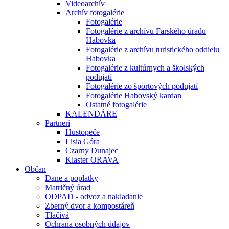
Videoarchív
Archív fotogalérie
Fotogalérie
Fotogalérie z archívu Farského úradu
Habovka
Fotogalérie z archívu turistického oddielu
Habovka
Fotogalérie z kultúrnych a školských
podujatí
Fotogalérie zo športových podujatí
Fotogalérie Habovský kardan
Ostatné fotogalérie
KALENDÁRE
Partneri
Hustopeče
Lisia Góra
Czarny Dunajec
Klaster ORAVA
Občan
Dane a poplatky
Matričný úrad
ODPAD - odvoz a nakladanie
Zberný dvor a kompostáreň
Tlačivá
Ochrana osobných údajov