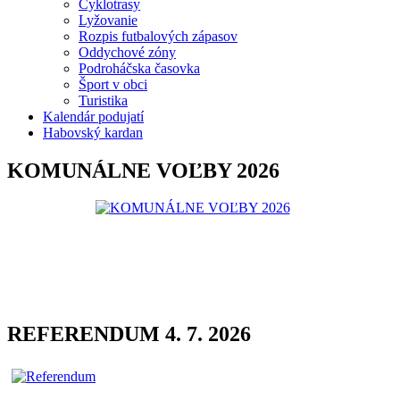
Cyklotrasy
Lyžovanie
Rozpis futbalových zápasov
Oddychové zóny
Podroháčska časovka
Šport v obci
Turistika
Kalendár podujatí
Habovský kardan
KOMUNÁLNE VOĽBY 2026
REFERENDUM 4. 7. 2026