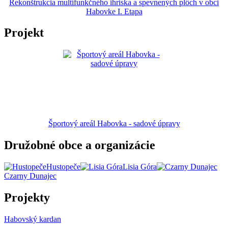
Rekonštrukcia multifunkčného ihriska a spevnených plôch v obci
Habovke I. Etapa
Projekt
Športový areál Habovka - sadové úpravy
Družobné obce a organizácie
Hustopeče
Lisia Góra
Czarny Dunajec
Projekty
Habovský kardan