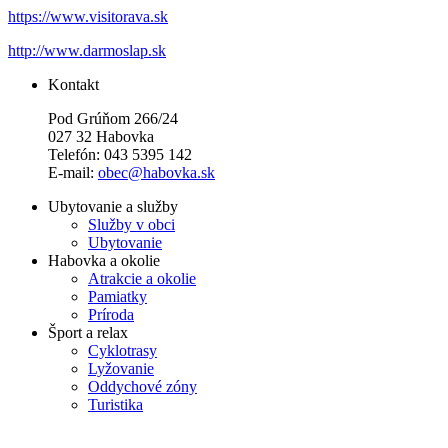
https://www.visitorava.sk
http://www.darmoslap.sk
Kontakt
Pod Grúňom 266/24
027 32 Habovka
Telefón: 043 5395 142
E-mail:
obec@habovka.sk
Ubytovanie a služby
Služby v obci
Ubytovanie
Habovka a okolie
Atrakcie a okolie
Pamiatky
Príroda
Šport a relax
Cyklotrasy
Lyžovanie
Oddychové zóny
Turistika