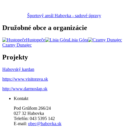
Športový areál Habovka - sadové úpravy
Družobné obce a organizácie
Hustopeče
Lisia Góra
Czarny Dunajec
Projekty
Habovský kardan
https://www.visitorava.sk
http://www.darmoslap.sk
Kontakt
Pod Grúňom 266/24
027 32 Habovka
Telefón: 043 5395 142
E-mail:
obec@habovka.sk