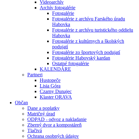
Videoarchív
Archív fotogalérie
Fotogalérie
Fotogalérie z archívu Farského úradu
Habovka
Fotogalérie z archívu turistického oddielu
Habovka
Fotogalérie z kultúrnych a školských
podujatí
Fotogalérie zo športových podujatí
Fotogalérie Habovský kardan
Ostatné fotogalérie
KALENDÁRE
Partneri
Hustopeče
Lisia Góra
Czarny Dunajec
Klaster ORAVA
Občan
Dane a poplatky
Matričný úrad
ODPAD - odvoz a nakladanie
Zberný dvor a kompostáreň
Tlačivá
Ochrana osobných údajov