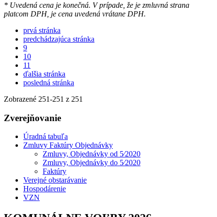
* Uvedená cena je konečná. V prípade, že je zmluvná strana
platcom DPH, je cena uvedená vrátane DPH.
prvá stránka
predchádzajúca stránka
9
10
11
ďalšia stránka
posledná stránka
Zobrazené
251
-
251
z 251
Zverejňovanie
Úradná tabuľa
Zmluvy Faktúry Objednávky
Zmluvy, Objednávky od 5⁄2020
Zmluvy, Objednávky do 5⁄2020
Faktúry
Verejné obstarávanie
Hospodárenie
VZN