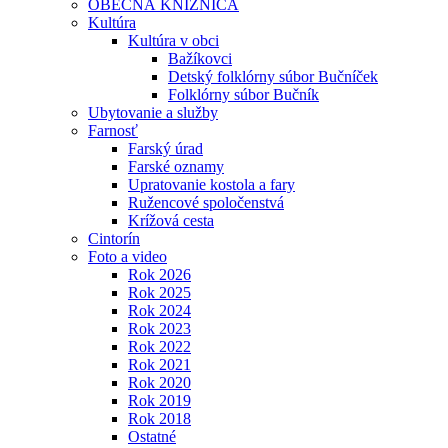
OBECNÁ KNIŽNICA
Kultúra
Kultúra v obci
Bažíkovci
Detský folklórny súbor Bučníček
Folklórny súbor Bučník
Ubytovanie a služby
Farnosť
Farský úrad
Farské oznamy
Upratovanie kostola a fary
Ružencové spoločenstvá
Krížová cesta
Cintorín
Foto a video
Rok 2026
Rok 2025
Rok 2024
Rok 2023
Rok 2022
Rok 2021
Rok 2020
Rok 2019
Rok 2018
Ostatné