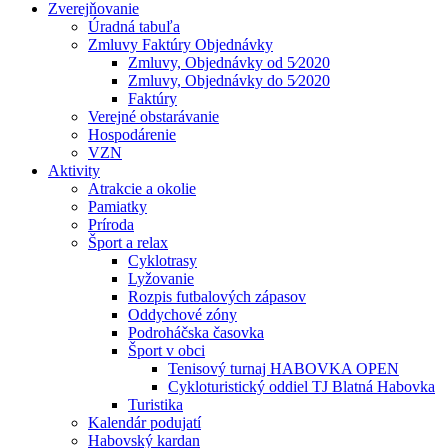
Zverejňovanie
Úradná tabuľa
Zmluvy Faktúry Objednávky
Zmluvy, Objednávky od 5⁄2020
Zmluvy, Objednávky do 5⁄2020
Faktúry
Verejné obstarávanie
Hospodárenie
VZN
Aktivity
Atrakcie a okolie
Pamiatky
Príroda
Šport a relax
Cyklotrasy
Lyžovanie
Rozpis futbalových zápasov
Oddychové zóny
Podroháčska časovka
Šport v obci
Tenisový turnaj HABOVKA OPEN
Cykloturistický oddiel TJ Blatná Habovka
Turistika
Kalendár podujatí
Habovský kardan