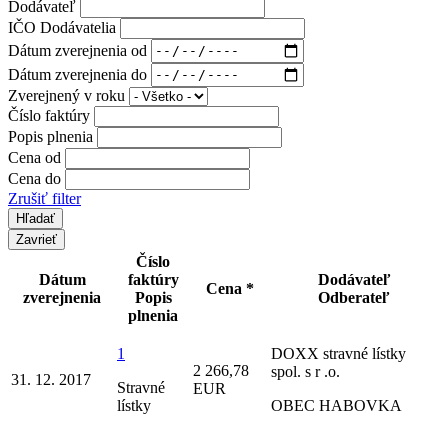
Dodávateľ
IČO Dodávatelia
Dátum zverejnenia od
Dátum zverejnenia do
Zverejnený v roku
Číslo faktúry
Popis plnenia
Cena od
Cena do
Zrušiť filter
Zavrieť
Číslo
Dátum
faktúry
Dodávateľ
Cena *
zverejnenia
Popis
Odberateľ
plnenia
1
DOXX stravné lístky
2 266,78
spol. s r .o.
31. 12. 2017
Stravné
EUR
lístky
OBEC HABOVKA