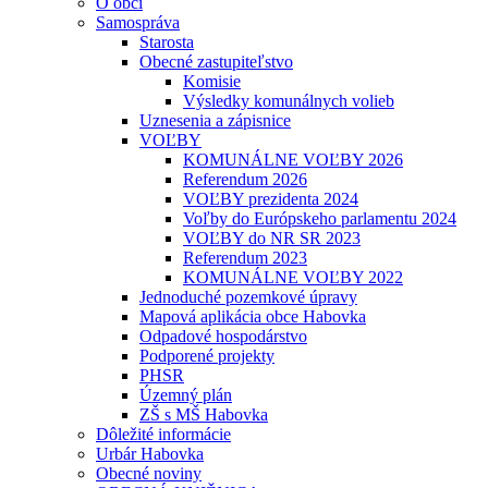
O obci
Samospráva
Starosta
Obecné zastupiteľstvo
Komisie
Výsledky komunálnych volieb
Uznesenia a zápisnice
VOĽBY
KOMUNÁLNE VOĽBY 2026
Referendum 2026
VOĽBY prezidenta 2024
Voľby do Európskeho parlamentu 2024
VOĽBY do NR SR 2023
Referendum 2023
KOMUNÁLNE VOĽBY 2022
Jednoduché pozemkové úpravy
Mapová aplikácia obce Habovka
Odpadové hospodárstvo
Podporené projekty
PHSR
Územný plán
ZŠ s MŠ Habovka
Dôležité informácie
Urbár Habovka
Obecné noviny