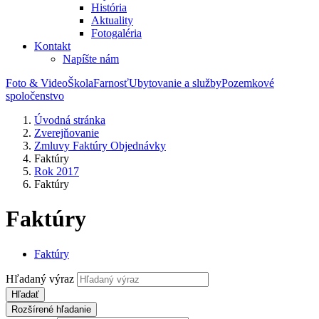
História
Aktuality
Fotogaléria
Kontakt
Napíšte nám
Foto & Video
Škola
Farnosť
Ubytovanie a služby
Pozemkové
spoločenstvo
Úvodná stránka
Zverejňovanie
Zmluvy Faktúry Objednávky
Faktúry
Rok 2017
Faktúry
Faktúry
Faktúry
Hľadaný výraz
Hľadať
Rozšírené hľadanie