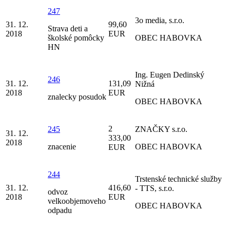
247
3o media, s.r.o.
31. 12.
99,60
Strava deti a
2018
EUR
školské pomôcky
OBEC HABOVKA
HN
Ing. Eugen Dedinský
246
31. 12.
131,09
Nižná
2018
EUR
znalecky posudok
OBEC HABOVKA
2
245
ZNAČKY s.r.o.
31. 12.
333,00
2018
znacenie
OBEC HABOVKA
EUR
244
Trstenské technické služby
31. 12.
416,60
- TTS, s.r.o.
odvoz
2018
EUR
velkoobjemoveho
OBEC HABOVKA
odpadu