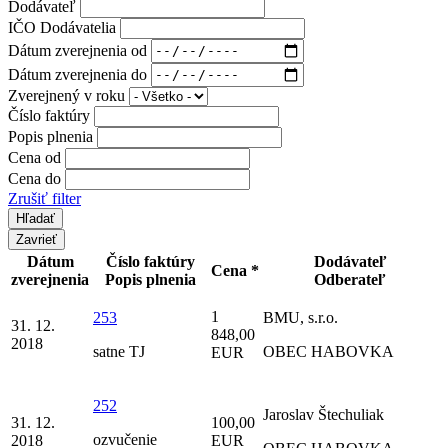
Dodávateľ
IČO Dodávatelia
Dátum zverejnenia od
Dátum zverejnenia do
Zverejnený v roku
Číslo faktúry
Popis plnenia
Cena od
Cena do
Zrušiť filter
Zavrieť
Dátum
Číslo faktúry
Dodávateľ
Cena *
zverejnenia
Popis plnenia
Odberateľ
1
253
BMU, s.r.o.
31. 12.
848,00
2018
satne TJ
OBEC HABOVKA
EUR
252
Jaroslav Štechuliak
31. 12.
100,00
ozvučenie
2018
EUR