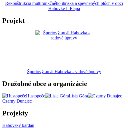
Rekonštrukcia multifunkčného ihriska a spevnených plôch v obci
Habovke I. Etapa
Projekt
Športový areál Habovka - sadové úpravy
Družobné obce a organizácie
Hustopeče
Lisia Góra
Czarny Dunajec
Projekty
Habovský kardan