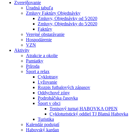
Zverejňovanie
Úradná tabuľa
Zmluvy Faktúry Objednávky
Zmluvy, Objednávky od 5⁄2020
Zmluvy, Objednávky do 5⁄2020
Faktúry
Verejné obstarávanie
Hospodárenie
VZN
Aktivity
Atrakcie a okolie
Pamiatky
Príroda
Šport a relax
Cyklotrasy
Lyžovanie
Rozpis futbalových zápasov
Oddychové zóny
Podroháčska časovka
Šport v obci
Tenisový turnaj HABOVKA OPEN
Cykloturistický oddiel TJ Blatná Habovka
Turistika
Kalendár podujatí
Habovský kardan