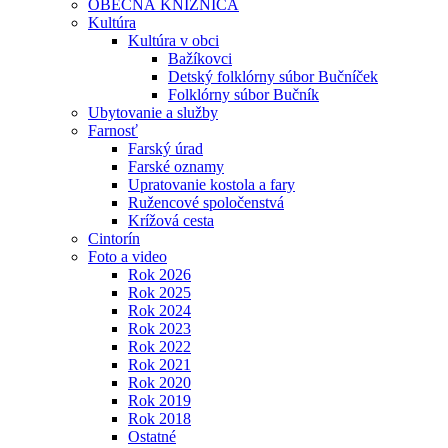
OBECNÁ KNIŽNICA
Kultúra
Kultúra v obci
Bažíkovci
Detský folklórny súbor Bučníček
Folklórny súbor Bučník
Ubytovanie a služby
Farnosť
Farský úrad
Farské oznamy
Upratovanie kostola a fary
Ružencové spoločenstvá
Krížová cesta
Cintorín
Foto a video
Rok 2026
Rok 2025
Rok 2024
Rok 2023
Rok 2022
Rok 2021
Rok 2020
Rok 2019
Rok 2018
Ostatné