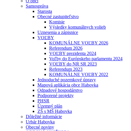
O obci
Samospráva
Starosta
Obecné zastupiteľstvo
Komisie
Výsledky komunálnych volieb
Uznesenia a zápisnice
VOĽBY
KOMUNÁLNE VOĽBY 2026
Referendum 2026
VOĽBY prezidenta 2024
Voľby do Európskeho parlamentu 2024
VOĽBY do NR SR 2023
Referendum 2023
KOMUNÁLNE VOĽBY 2022
Jednoduché pozemkové úpravy
Mapová aplikácia obce Habovka
Odpadové hospodárstvo
Podporené projekty
PHSR
Územný plán
ZŠ s MŠ Habovka
Dôležité informácie
Urbár Habovka
Obecné noviny