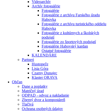
Videoarchív
Archív fotogalérie
Fotogalérie
Fotogalérie z archívu Farského úradu
Habovka
Fotogalérie z archívu turistického oddielu
Habovka
Fotogalérie z kultúrnych a školských
podujatí
Fotogalérie zo športových podujatí
Fotogalérie Habovský kardan
Ostatné fotogalérie
KALENDÁRE
Partneri
Hustopeče
Lisia Góra
Czarny Dunajec
Klaster ORAVA
Občan
Dane a poplatky
Matričný úrad
ODPAD - odvoz a nakladanie
Zberný dvor a kompostáreň
Tlačivá
Ochrana osobných údajov