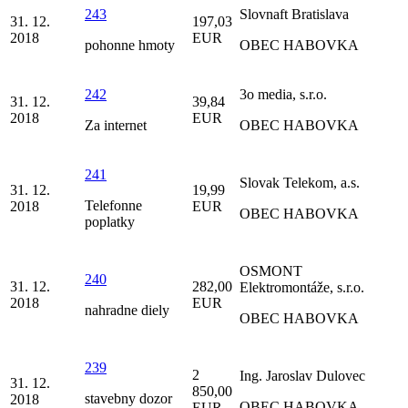
243
Slovnaft Bratislava
31. 12.
197,03
2018
EUR
pohonne hmoty
OBEC HABOVKA
242
3o media, s.r.o.
31. 12.
39,84
2018
EUR
Za internet
OBEC HABOVKA
241
Slovak Telekom, a.s.
31. 12.
19,99
Telefonne
2018
EUR
OBEC HABOVKA
poplatky
OSMONT
240
31. 12.
282,00
Elektromontáže, s.r.o.
2018
EUR
nahradne diely
OBEC HABOVKA
239
2
Ing. Jaroslav Dulovec
31. 12.
850,00
stavebny dozor
2018
OBEC HABOVKA
EUR