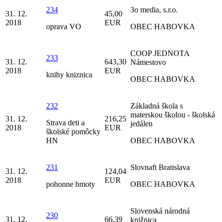
234
3o media, s.r.o.
31. 12.
45,00
2018
EUR
oprava VO
OBEC HABOVKA
COOP JEDNOTA
233
31. 12.
643,30
Námestovo
2018
EUR
knihy kniznica
OBEC HABOVKA
232
Základná škola s
materskou školou - školská
31. 12.
216,25
Strava deti a
jedálen
2018
EUR
školské pomôcky
HN
OBEC HABOVKA
231
Slovnaft Bratislava
31. 12.
124,04
2018
EUR
pohonne hmoty
OBEC HABOVKA
Slovenská národná
230
31. 12.
66,39
knižnica