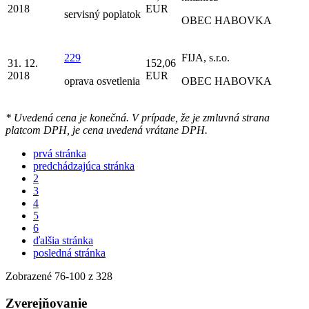
2018
EUR
servisný poplatok
OBEC HABOVKA
229
FIJA, s.r.o.
31. 12.
152,06
2018
EUR
oprava osvetlenia
OBEC HABOVKA
* Uvedená cena je konečná. V prípade, že je zmluvná strana
platcom DPH, je cena uvedená vrátane DPH.
prvá stránka
predchádzajúca stránka
2
3
4
5
6
ďalšia stránka
posledná stránka
Zobrazené
76
-
100
z 328
Zverejňovanie