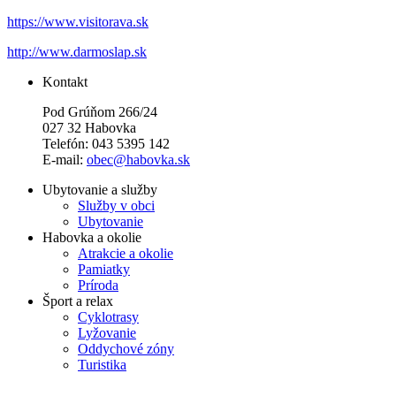
https://www.visitorava.sk
http://www.darmoslap.sk
Kontakt
Pod Grúňom 266/24
027 32 Habovka
Telefón: 043 5395 142
E-mail:
obec@habovka.sk
Ubytovanie a služby
Služby v obci
Ubytovanie
Habovka a okolie
Atrakcie a okolie
Pamiatky
Príroda
Šport a relax
Cyklotrasy
Lyžovanie
Oddychové zóny
Turistika