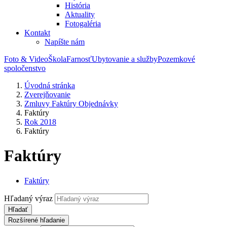
História
Aktuality
Fotogaléria
Kontakt
Napíšte nám
Foto & Video
Škola
Farnosť
Ubytovanie a služby
Pozemkové
spoločenstvo
Úvodná stránka
Zverejňovanie
Zmluvy Faktúry Objednávky
Faktúry
Rok 2018
Faktúry
Faktúry
Faktúry
Hľadaný výraz
Hľadať
Rozšírené hľadanie