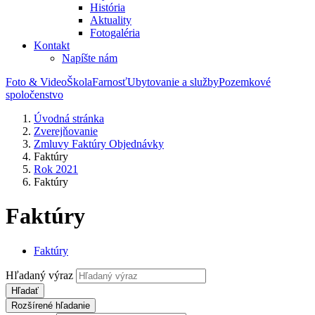
História
Aktuality
Fotogaléria
Kontakt
Napíšte nám
Foto & Video
Škola
Farnosť
Ubytovanie a služby
Pozemkové
spoločenstvo
Úvodná stránka
Zverejňovanie
Zmluvy Faktúry Objednávky
Faktúry
Rok 2021
Faktúry
Faktúry
Faktúry
Hľadaný výraz
Hľadať
Rozšírené hľadanie