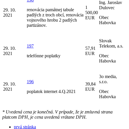
Ing. Jaroslav
1
Dulovec
renovácia památnej tabule
29. 10.
500,00
padlých z troch obcí, renovácia
2021
Obec
EUR
vojnového hrobu 2 padlých
Habovka
partizánov.
Slovak
197
Telekom, a.s.
29. 10.
57,91
2021
EUR
telefónne poplatky
Obec
Habovka
3o media,
196
s.r.o.
29. 10.
39,84
2021
EUR
poplatok internet 4.Q.2021
Obec
Habovka
* Uvedená cena je konečná. V prípade, že je zmluvná strana
platcom DPH, je cena uvedená vrátane DPH.
prvá stránka