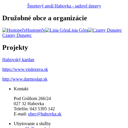
Športový areál Habovka - sadové úpravy
Družobné obce a organizácie
Hustopeče
Lisia Góra
Czarny Dunajec
Projekty
Habovský kardan
https://www.visitorava.sk
http://www.darmoslap.sk
Kontakt
Pod Grúňom 266/24
027 32 Habovka
Telefón: 043 5395 142
E-mail:
obec@habovka.sk
Ubytovanie a služby