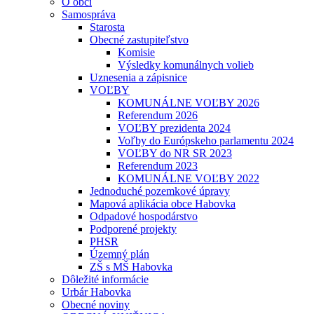
O obci
Samospráva
Starosta
Obecné zastupiteľstvo
Komisie
Výsledky komunálnych volieb
Uznesenia a zápisnice
VOĽBY
KOMUNÁLNE VOĽBY 2026
Referendum 2026
VOĽBY prezidenta 2024
Voľby do Európskeho parlamentu 2024
VOĽBY do NR SR 2023
Referendum 2023
KOMUNÁLNE VOĽBY 2022
Jednoduché pozemkové úpravy
Mapová aplikácia obce Habovka
Odpadové hospodárstvo
Podporené projekty
PHSR
Územný plán
ZŠ s MŠ Habovka
Dôležité informácie
Urbár Habovka
Obecné noviny