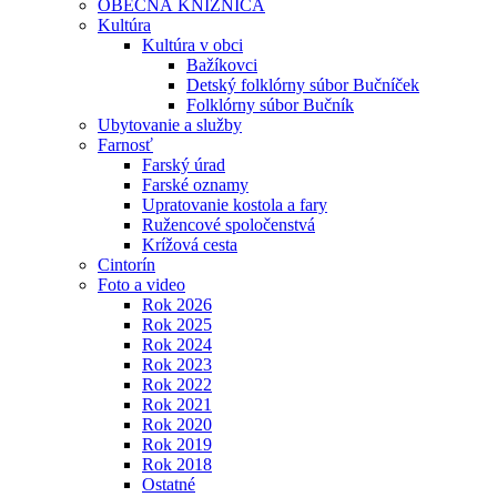
OBECNÁ KNIŽNICA
Kultúra
Kultúra v obci
Bažíkovci
Detský folklórny súbor Bučníček
Folklórny súbor Bučník
Ubytovanie a služby
Farnosť
Farský úrad
Farské oznamy
Upratovanie kostola a fary
Ružencové spoločenstvá
Krížová cesta
Cintorín
Foto a video
Rok 2026
Rok 2025
Rok 2024
Rok 2023
Rok 2022
Rok 2021
Rok 2020
Rok 2019
Rok 2018
Ostatné