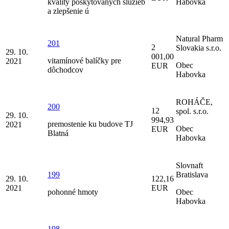
kvality poskytovaných služieb
Habovka
a zlepšenie ú
Natural Pharm
201
2
Slovakia s.r.o.
29. 10.
001,00
vitamínové balíčky pre
2021
Obec
EUR
dôchodcov
Habovka
ROHÁČE,
200
12
spol. s.r.o.
29. 10.
994,93
premostenie ku budove TJ
2021
Obec
EUR
Blatná
Habovka
Slovnaft
199
Bratislava
29. 10.
122,16
2021
EUR
pohonné hmoty
Obec
Habovka
198