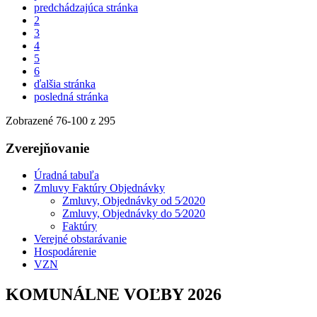
predchádzajúca stránka
2
3
4
5
6
ďalšia stránka
posledná stránka
Zobrazené
76
-
100
z 295
Zverejňovanie
Úradná tabuľa
Zmluvy Faktúry Objednávky
Zmluvy, Objednávky od 5⁄2020
Zmluvy, Objednávky do 5⁄2020
Faktúry
Verejné obstarávanie
Hospodárenie
VZN
KOMUNÁLNE VOĽBY 2026