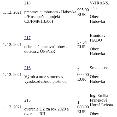
218
V-TRANS,
s.r.o
995,00
preprava autobusom - Habovka
1. 12. 2021
EUR
- /Hustopeče - projekt
Obec
CZ/FMP/11b/001
Habovka
Branislav
217
HABO
57,54
1. 12. 2021
ochranná pracovná obuv -
EUR
Obec
dotácia z ÚPSVaR
Habovka
216
Sroka, s.r.o.
2
1. 12. 2021
000,00
Výrub a orez stromov s
Obec
EUR
vysokozdvižnou plošinou
Habovka
Ing. Emília
215
Franeková
1
Horná Lehota
1. 12. 2021
080,00
overenie UZ za rok 2020 a
EUR
overenie RH
Obec