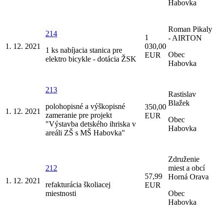
Habovka
Roman Pikaly
214
1
- AIRTON
1. 12. 2021
030,00
1 ks nabíjacia stanica pre
Obec
EUR
elektro bicykle - dotácia ŽSK
Habovka
213
Rastislav
Blažek
polohopisné a výškopisné
350,00
1. 12. 2021
zameranie pre projekt
EUR
Obec
"Výstavba detského ihriska v
Habovka
areáli ZŠ s MŠ Habovka"
Združenie
212
miest a obcí
57,99
Horná Orava
1. 12. 2021
refakturácia školiacej
EUR
miestnosti
Obec
Habovka