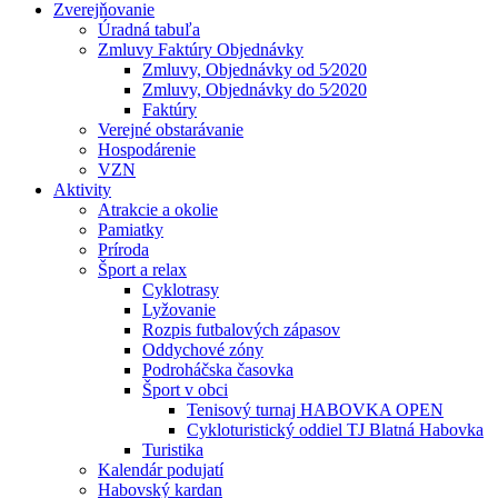
Zverejňovanie
Úradná tabuľa
Zmluvy Faktúry Objednávky
Zmluvy, Objednávky od 5⁄2020
Zmluvy, Objednávky do 5⁄2020
Faktúry
Verejné obstarávanie
Hospodárenie
VZN
Aktivity
Atrakcie a okolie
Pamiatky
Príroda
Šport a relax
Cyklotrasy
Lyžovanie
Rozpis futbalových zápasov
Oddychové zóny
Podroháčska časovka
Šport v obci
Tenisový turnaj HABOVKA OPEN
Cykloturistický oddiel TJ Blatná Habovka
Turistika
Kalendár podujatí
Habovský kardan