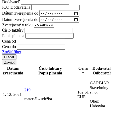
Dodávateľ
IČO Dodávatelia
Dátum zverejnenia od
Dátum zverejnenia do
Zverejnený v roku
Číslo faktúry
Popis plnenia
Cena od
Cena do
Zrušiť filter
Zavrieť
Dátum
Číslo faktúry
Cena
Dodávateľ
zverejnenia
Popis plnenia
*
Odberateľ
GARBIAR
Stavebniny
219
182,61
s.r.o.
1. 12. 2021
EUR
materiál - údržba
Obec
Habovka