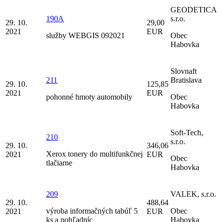
GEODETICA
190A
s.r.o.
29. 10.
29,00
2021
EUR
služby WEBGIS 092021
Obec
Habovka
Slovnaft
211
Bratislava
29. 10.
125,85
2021
EUR
pohonné hmoty automobily
Obec
Habovka
Soft-Tech,
210
s.r.o.
29. 10.
346,06
Xerox tonery do multifunkčnej
2021
EUR
Obec
tlačiarne
Habovka
209
VALEK, s.r.o.
29. 10.
488,64
výroba informačných tabúľ 5
Obec
2021
EUR
ks a pohľadníc
Habovka