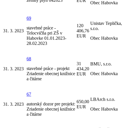
zemný plyn 042023
EUR
Obec Habovka
69
Unistav Teplička,
120
stavebné práce -
s.r.o.
31. 3. 2023
406,76
Telocvičňa pri ZŠ v
EUR
Habovke 01.01.2023-
Obec Habovka
28.02.2023
68
31
BMU, s.r.o.
stavebné práce - projekt
31. 3. 2023
434,20
Zriadenie obecnej knižnice
Obec Habovka
EUR
a čitárne
67
LBArch s.r.o.
650,00
autorský dozor pre projekt:
31. 3. 2023
EUR
Zriadenie obecnej knižnice
Obec Habovka
a čitárne