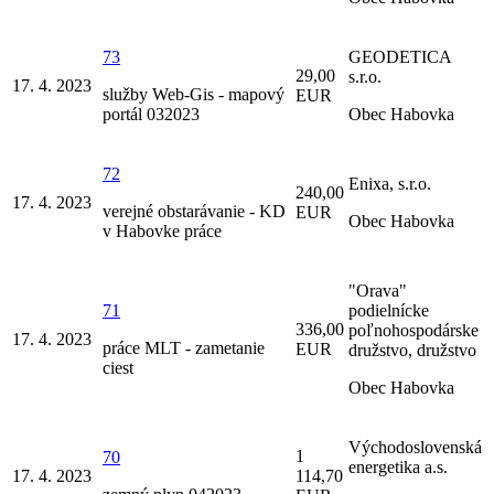
73
GEODETICA
29,00
s.r.o.
17. 4. 2023
služby Web-Gis - mapový
EUR
portál 032023
Obec Habovka
72
Enixa, s.r.o.
240,00
17. 4. 2023
verejné obstarávanie - KD
EUR
Obec Habovka
v Habovke práce
"Orava"
71
podielnícke
336,00
poľnohospodárske
17. 4. 2023
práce MLT - zametanie
EUR
družstvo, družstvo
ciest
Obec Habovka
Východoslovenská
1
70
energetika a.s.
17. 4. 2023
114,70