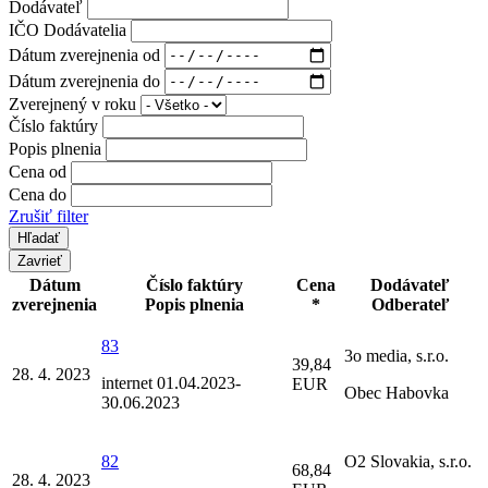
Dodávateľ
IČO Dodávatelia
Dátum zverejnenia od
Dátum zverejnenia do
Zverejnený v roku
Číslo faktúry
Popis plnenia
Cena od
Cena do
Zrušiť filter
Zavrieť
Dátum
Číslo faktúry
Cena
Dodávateľ
zverejnenia
Popis plnenia
*
Odberateľ
83
3o media, s.r.o.
39,84
28. 4. 2023
internet 01.04.2023-
EUR
Obec Habovka
30.06.2023
82
O2 Slovakia, s.r.o.
68,84
28. 4. 2023