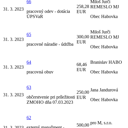
66
Miloš Jurči
258,28
REMESLO MJ
31. 3. 2023
pracovný odev - dotácia
EUR
ÚPSVaR
Obec Habovka
Miloš Jurči
65
300,00
REMESLO MJ
31. 3. 2023
EUR
pracovné náradie - údržba
Obec Habovka
64
Branislav HABO
68,46
31. 3. 2023
EUR
pracovná obuv
Obec Habovka
63
Jana Jandurová
250,00
31. 3. 2023
občerstvenie pri príležitosti
EUR
Obec Habovka
ZMOHO dňa 07.03.2023
62
pro M, s.r.o.
500,00
externý manažment -
31. 3. 2023