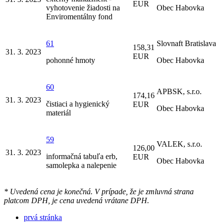
EUR
vyhotovenie žiadosti na
Obec Habovka
Enviromentálny fond
61
Slovnaft Bratislava
158,31
31. 3. 2023
EUR
pohonné hmoty
Obec Habovka
60
APBSK, s.r.o.
174,16
31. 3. 2023
čistiaci a hygienický
EUR
Obec Habovka
materiál
59
VALEK, s.r.o.
126,00
31. 3. 2023
informačná tabuľa erb,
EUR
Obec Habovka
samolepka a nalepenie
* Uvedená cena je konečná. V prípade, že je zmluvná strana
platcom DPH, je cena uvedená vrátane DPH.
prvá stránka