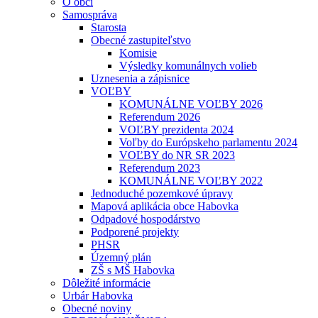
O obci
Samospráva
Starosta
Obecné zastupiteľstvo
Komisie
Výsledky komunálnych volieb
Uznesenia a zápisnice
VOĽBY
KOMUNÁLNE VOĽBY 2026
Referendum 2026
VOĽBY prezidenta 2024
Voľby do Európskeho parlamentu 2024
VOĽBY do NR SR 2023
Referendum 2023
KOMUNÁLNE VOĽBY 2022
Jednoduché pozemkové úpravy
Mapová aplikácia obce Habovka
Odpadové hospodárstvo
Podporené projekty
PHSR
Územný plán
ZŠ s MŠ Habovka
Dôležité informácie
Urbár Habovka
Obecné noviny