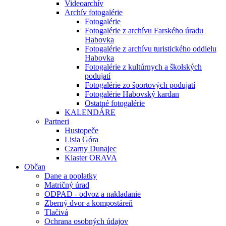
Videoarchív
Archív fotogalérie
Fotogalérie
Fotogalérie z archívu Farského úradu
Habovka
Fotogalérie z archívu turistického oddielu
Habovka
Fotogalérie z kultúrnych a školských
podujatí
Fotogalérie zo športových podujatí
Fotogalérie Habovský kardan
Ostatné fotogalérie
KALENDÁRE
Partneri
Hustopeče
Lisia Góra
Czarny Dunajec
Klaster ORAVA
Občan
Dane a poplatky
Matričný úrad
ODPAD - odvoz a nakladanie
Zberný dvor a kompostáreň
Tlačivá
Ochrana osobných údajov