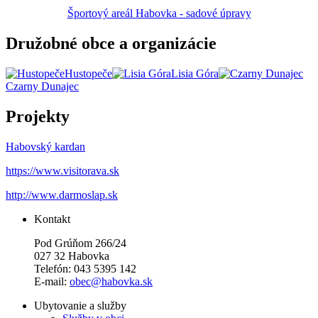
Športový areál Habovka - sadové úpravy
Družobné obce a organizácie
Hustopeče
Lisia Góra
Czarny Dunajec
Projekty
Habovský kardan
https://www.visitorava.sk
http://www.darmoslap.sk
Kontakt
Pod Grúňom 266/24
027 32 Habovka
Telefón: 043 5395 142
E-mail:
obec@habovka.sk
Ubytovanie a služby