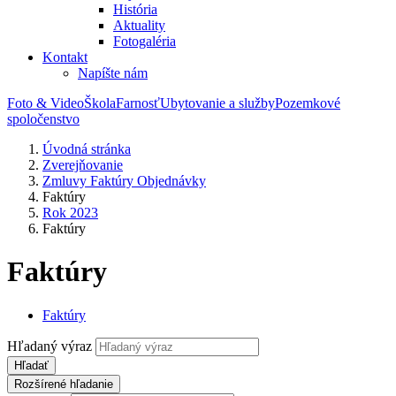
História
Aktuality
Fotogaléria
Kontakt
Napíšte nám
Foto & Video
Škola
Farnosť
Ubytovanie a služby
Pozemkové
spoločenstvo
Úvodná stránka
Zverejňovanie
Zmluvy Faktúry Objednávky
Faktúry
Rok 2023
Faktúry
Faktúry
Faktúry
Hľadaný výraz
Hľadať
Rozšírené hľadanie