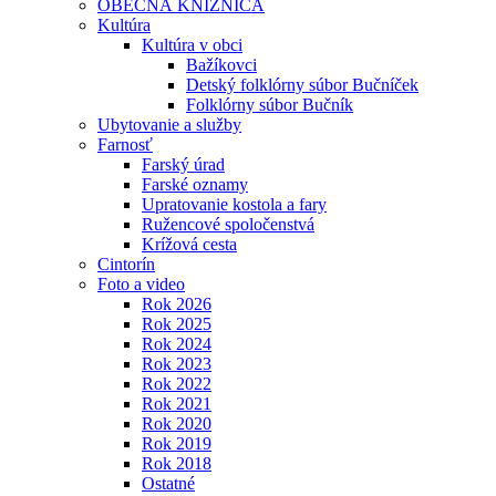
OBECNÁ KNIŽNICA
Kultúra
Kultúra v obci
Bažíkovci
Detský folklórny súbor Bučníček
Folklórny súbor Bučník
Ubytovanie a služby
Farnosť
Farský úrad
Farské oznamy
Upratovanie kostola a fary
Ružencové spoločenstvá
Krížová cesta
Cintorín
Foto a video
Rok 2026
Rok 2025
Rok 2024
Rok 2023
Rok 2022
Rok 2021
Rok 2020
Rok 2019
Rok 2018
Ostatné