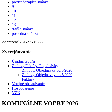
predchádzajúca stránka
9
10
11
12
13
ďalšia stránka
posledná stránka
Zobrazené
251
-
275
z 333
Zverejňovanie
Úradná tabuľa
Zmluvy Faktúry Objednávky
Zmluvy, Objednávky od 5⁄2020
Zmluvy, Objednávky do 5⁄2020
Faktúry
Verejné obstarávanie
Hospodárenie
VZN
KOMUNÁLNE VOĽBY 2026