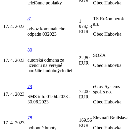
EUR
telefónne poplatky
Obec Habovka
81
TS Ružomberok
1
a.s.
17. 4. 2023
974,53
odvoz komunálneho
EUR
odpadu 032023
Obec Habovka
80
SOZA
22,80
autorská odmena za
17. 4. 2023
EUR
licenciu na verejné
Obec Habovka
použitie hudobných diel
79
eGov Systems
72,00
spol. s r.o.
17. 4. 2023
SMS info 01.04.2023 -
EUR
30.06.2023
Obec Habovka
78
Slovnaft Bratislava
169,56
17. 4. 2023
EUR
pohonné hmoty
Obec Habovka