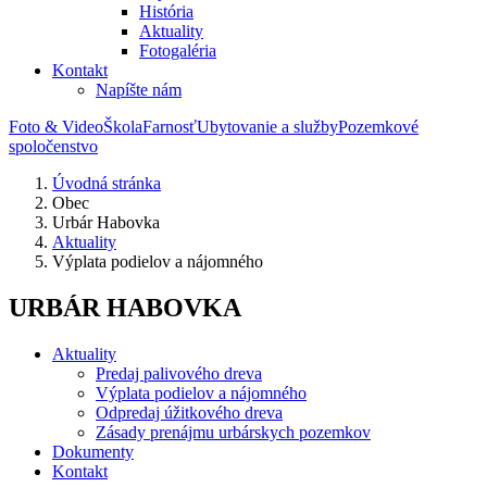
História
Aktuality
Fotogaléria
Kontakt
Napíšte nám
Foto & Video
Škola
Farnosť
Ubytovanie a služby
Pozemkové
spoločenstvo
Úvodná stránka
Obec
Urbár Habovka
Aktuality
Výplata podielov a nájomného
URBÁR HABOVKA
Aktuality
Predaj palivového dreva
Výplata podielov a nájomného
Odpredaj úžitkového dreva
Zásady prenájmu urbárskych pozemkov
Dokumenty
Kontakt