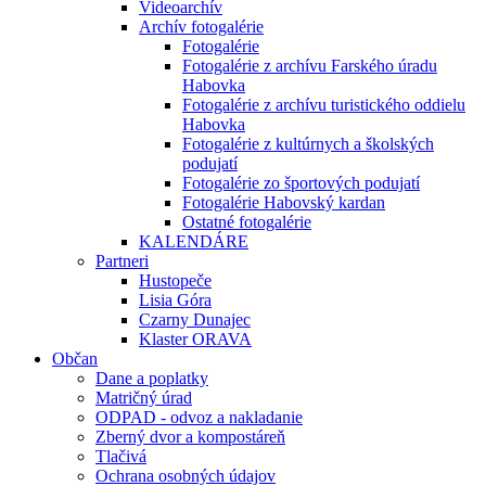
Videoarchív
Archív fotogalérie
Fotogalérie
Fotogalérie z archívu Farského úradu
Habovka
Fotogalérie z archívu turistického oddielu
Habovka
Fotogalérie z kultúrnych a školských
podujatí
Fotogalérie zo športových podujatí
Fotogalérie Habovský kardan
Ostatné fotogalérie
KALENDÁRE
Partneri
Hustopeče
Lisia Góra
Czarny Dunajec
Klaster ORAVA
Občan
Dane a poplatky
Matričný úrad
ODPAD - odvoz a nakladanie
Zberný dvor a kompostáreň
Tlačivá
Ochrana osobných údajov