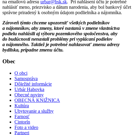
na emailovú adresu
urbar@bsk.sk
. Pri nahlásení účtu je potrebné
nahlásiť meno, priezvisko a dátum narodenia, aby bol bankový účet
správne priradený k osobným údajom podlielníka a nájomníka.
Zároveň týmto chceme upozorniť všetkých podielníkov
a nájomníkov, aby zmeny, ktoré nastanú v zmene vlastníctva
podielu nahlásili aj výboru pozemkového spoločenstva, aby
do budúcnosti nenastali problémy pri vyplácaní podielov
a nájomného. Taktiež je potrebné nahlasovať zmenu adresy
bydliska, prípadne zmenu účtu.
Obec
O obci
Samospráva
Dôležité informácie
Urbár Habovka
Obecné noviny
OBECNÁ KNIŽNICA
Kultúra
Ubytovanie a služby
Farnosť
Cintorín
Foto a video
Partneri