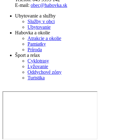
E-mail:
obec@habovka.sk
Ubytovanie a služby
Služby v obci
Ubytovanie
Habovka a okolie
Atrakcie a okolie
Pamiatky
Príroda
Šport a relax
Cyklotrasy
Lyžovanie
Oddychové zóny
Turistika