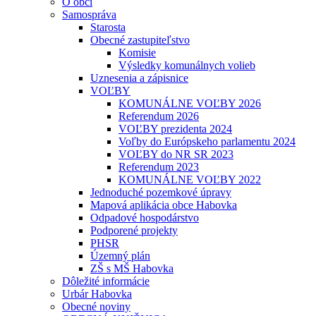
O obci
Samospráva
Starosta
Obecné zastupiteľstvo
Komisie
Výsledky komunálnych volieb
Uznesenia a zápisnice
VOĽBY
KOMUNÁLNE VOĽBY 2026
Referendum 2026
VOĽBY prezidenta 2024
Voľby do Európskeho parlamentu 2024
VOĽBY do NR SR 2023
Referendum 2023
KOMUNÁLNE VOĽBY 2022
Jednoduché pozemkové úpravy
Mapová aplikácia obce Habovka
Odpadové hospodárstvo
Podporené projekty
PHSR
Územný plán
ZŠ s MŠ Habovka
Dôležité informácie
Urbár Habovka
Obecné noviny