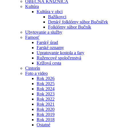
OBECNÁ KNIŽNICA
Kultúra
Kultúra v obci
Bažíkovci
Detský folklórny súbor Bučníček
Folklórny súbor Bučník
Ubytovanie a služby
Farnosť
Farský úrad
Farské oznamy
Upratovanie kostola a fary
Ružencové spoločenstvá
Krížová cesta
Cintorín
Foto a video
Rok 2026
Rok 2025
Rok 2024
Rok 2023
Rok 2022
Rok 2021
Rok 2020
Rok 2019
Rok 2018
Ostatné