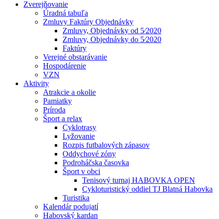
Zverejňovanie
Úradná tabuľa
Zmluvy Faktúry Objednávky
Zmluvy, Objednávky od 5⁄2020
Zmluvy, Objednávky do 5⁄2020
Faktúry
Verejné obstarávanie
Hospodárenie
VZN
Aktivity
Atrakcie a okolie
Pamiatky
Príroda
Šport a relax
Cyklotrasy
Lyžovanie
Rozpis futbalových zápasov
Oddychové zóny
Podroháčska časovka
Šport v obci
Tenisový turnaj HABOVKA OPEN
Cykloturistický oddiel TJ Blatná Habovka
Turistika
Kalendár podujatí
Habovský kardan