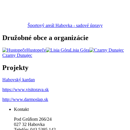
Športový areál Habovka - sadové úpravy
Družobné obce a organizácie
Hustopeče
Lisia Góra
Czarny Dunajec
Projekty
Habovský kardan
https://www.visitorava.sk
http://www.darmoslap.sk
Kontakt
Pod Grúňom 266/24
027 32 Habovka
Telefón: 043 5395 142