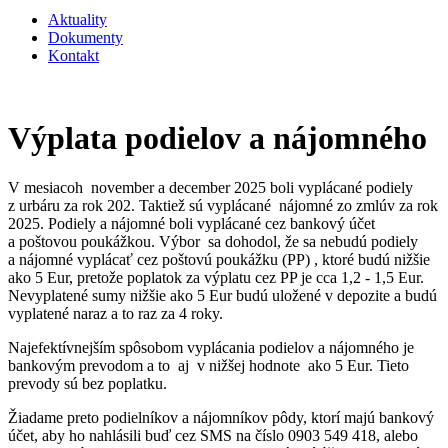
Aktuality
Dokumenty
Kontakt
Výplata podielov a nájomného
V mesiacoh november a december 2025 boli vyplácané podiely
z urbáru za rok 202. Taktiež sú vyplácané nájomné zo zmlúv za rok
2025. Podiely a nájomné boli vyplácané cez bankový účet
a poštovou poukážkou. Výbor sa dohodol, že sa nebudú podiely
a nájomné vyplácať cez poštovú poukážku (PP) , ktoré budú nižšie
ako 5 Eur, pretože poplatok za výplatu cez PP je cca 1,2 - 1,5 Eur.
Nevyplatené sumy nižšie ako 5 Eur budú uložené v depozite a budú
vyplatené naraz a to raz za 4 roky.
Najefektívnejším spôsobom vyplácania podielov a nájomného je
bankovým prevodom a to aj v nižšej hodnote ako 5 Eur. Tieto
prevody sú bez poplatku.
Žiadame preto podielníkov a nájomníkov pôdy, ktorí majú bankový
účet, aby ho nahlásili buď cez SMS na číslo 0903 549 418, alebo