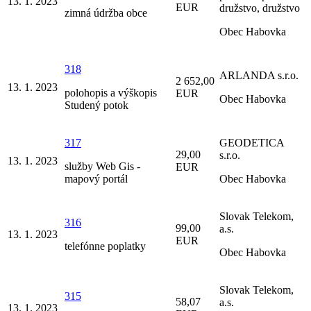
13. 1. 2023
EUR
družstvo, družstvo
zimná údržba obce
Obec Habovka
318
ARLANDA s.r.o.
2 652,00
13. 1. 2023
polohopis a výškopis
EUR
Obec Habovka
Studený potok
317
GEODETICA
29,00
s.r.o.
13. 1. 2023
služby Web Gis -
EUR
mapový portál
Obec Habovka
Slovak Telekom,
316
99,00
a.s.
13. 1. 2023
EUR
telefónne poplatky
Obec Habovka
Slovak Telekom,
315
58,07
a.s.
13. 1. 2023