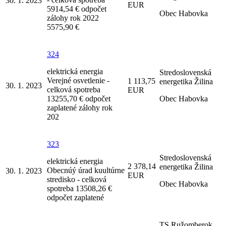
30. 1. 2023
EUR
5914,54 € odpočet
Obec Habovka
zálohy rok 2022
5575,90 €
324
elektrická energia
Stredoslovenská
Verejné osvetlenie -
1 113,75
energetika Žilina
30. 1. 2023
celková spotreba
EUR
13255,70 € odpočet
Obec Habovka
zaplatené zálohy rok
202
323
Stredoslovenská
elektrická energia
2 378,14
energetika Žilina
Obecnúý úrad kuultúrne
30. 1. 2023
EUR
stredisko - celková
Obec Habovka
spotreba 13508,26 €
odpočet zaplatené
TS Ružomberok