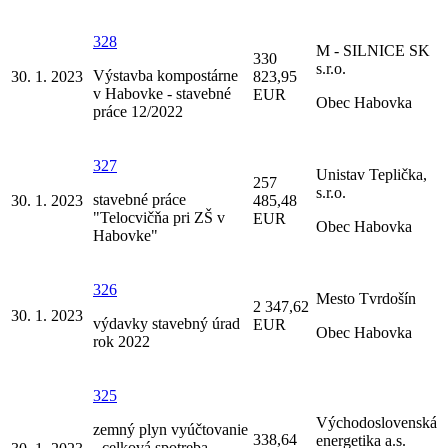
328
M - SILNICE SK
330
s.r.o.
Výstavba kompostárne
30. 1. 2023
823,95
v Habovke - stavebné
EUR
Obec Habovka
práce 12/2022
327
Unistav Teplička,
257
s.r.o.
stavebné práce
30. 1. 2023
485,48
"Telocvičňa pri ZŠ v
EUR
Obec Habovka
Habovke"
326
Mesto Tvrdošín
2 347,62
30. 1. 2023
výdavky stavebný úrad
EUR
Obec Habovka
rok 2022
325
Východoslovenská
zemný plyn vyúčtovanie
338,64
energetika a.s.
- celková spotreba