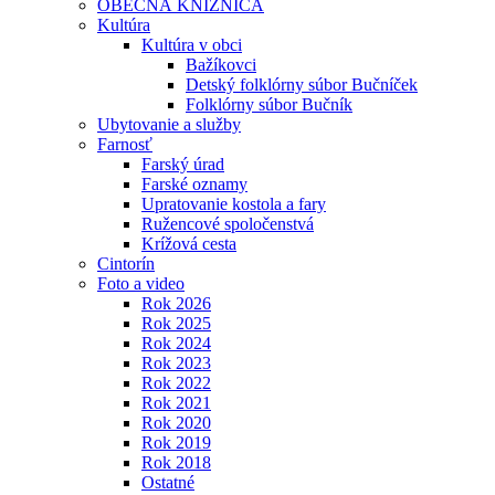
OBECNÁ KNIŽNICA
Kultúra
Kultúra v obci
Bažíkovci
Detský folklórny súbor Bučníček
Folklórny súbor Bučník
Ubytovanie a služby
Farnosť
Farský úrad
Farské oznamy
Upratovanie kostola a fary
Ružencové spoločenstvá
Krížová cesta
Cintorín
Foto a video
Rok 2026
Rok 2025
Rok 2024
Rok 2023
Rok 2022
Rok 2021
Rok 2020
Rok 2019
Rok 2018
Ostatné