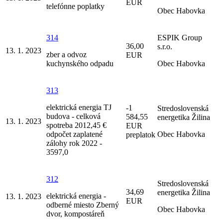
EUR
telefónne poplatky
Obec Habovka
314
ESPIK Group
36,00
s.r.o.
13. 1. 2023
zber a odvoz
EUR
kuchynského odpadu
Obec Habovka
313
elektrická energia TJ
-1
Stredoslovenská
budova - celková
584,55
energetika Žilina
13. 1. 2023
spotreba 2012,45 €
EUR
odpočet zaplatené
Obec Habovka
preplatok
zálohy rok 2022 -
3597,0
312
Stredoslovenská
34,69
energetika Žilina
elektrická energia -
13. 1. 2023
EUR
odberné miesto Zberný
Obec Habovka
dvor, kompostáreň