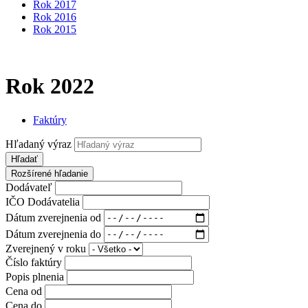
Rok 2017
Rok 2016
Rok 2015
Rok 2022
Faktúry
Hľadaný výraz
Hľadať
Rozšírené hľadanie
Dodávateľ
IČO Dodávatelia
Dátum zverejnenia od
Dátum zverejnenia do
Zverejnený v roku
Číslo faktúry
Popis plnenia
Cena od
Cena do