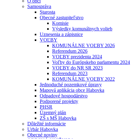
O obci
Samospráva
Starosta
Obecné zastupiteľstvo
Komisie
Výsledky komunálnych volieb
Uznesenia a zápisnice
VOĽBY
KOMUNÁLNE VOĽBY 2026
Referendum 2026
VOĽBY prezidenta 2024
Voľby do Európskeho parlamentu 2024
VOĽBY do NR SR 2023
Referendum 2023
KOMUNÁLNE VOĽBY 2022
Jednoduché pozemkové úpravy
Mapová aplikácia obce Habovka
Odpadové hospodárstvo
Podporené projekty
PHSR
Územný plán
ZŠ s MŠ Habovka
Dôležité informácie
Urbár Habovka
Obecné noviny