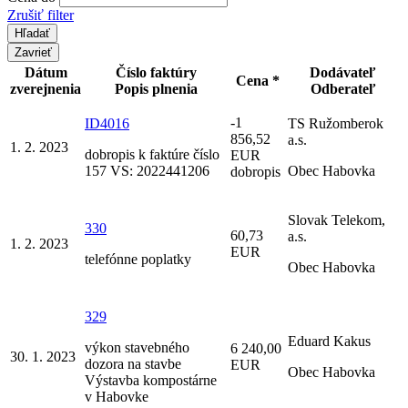
Zrušiť filter
Zavrieť
Dátum
Číslo faktúry
Dodávateľ
Cena *
zverejnenia
Popis plnenia
Odberateľ
-1
ID4016
TS Ružomberok
856,52
a.s.
1. 2. 2023
dobropis k faktúre číslo
EUR
157 VS: 2022441206
Obec Habovka
dobropis
Slovak Telekom,
330
60,73
a.s.
1. 2. 2023
EUR
telefónne poplatky
Obec Habovka
329
Eduard Kakus
výkon stavebného
6 240,00
30. 1. 2023
dozora na stavbe
EUR
Obec Habovka
Výstavba kompostárne
v Habovke