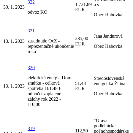
322
1 731,89
a.s.
30. 1. 2023
EUR
odvoz KO
Obec Habovka
321
Jana Jandurová
285,00
zasadnutie OcZ -
13. 1. 2023
EUR
reprezentačné ukončenie
Obec Habovka
roka
320
elektrická energia Dom
Stredoslovenská
smútku - celková
51,48
energetika Žilina
13. 1. 2023
spotreba 161,48 €
EUR
odpočet zaplatené
Obec Habovka
zálohy rok 2022 -
110,00
"Orava"
podielnícke
319
112,50
poľnohospodárske