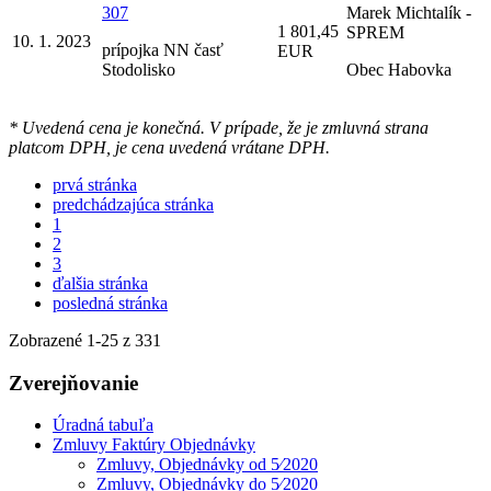
307
Marek Michtalík -
1 801,45
SPREM
10. 1. 2023
prípojka NN časť
EUR
Stodolisko
Obec Habovka
* Uvedená cena je konečná. V prípade, že je zmluvná strana
platcom DPH, je cena uvedená vrátane DPH.
prvá stránka
predchádzajúca stránka
1
2
3
ďalšia stránka
posledná stránka
Zobrazené
1
-
25
z 331
Zverejňovanie
Úradná tabuľa
Zmluvy Faktúry Objednávky
Zmluvy, Objednávky od 5⁄2020
Zmluvy, Objednávky do 5⁄2020