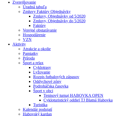
Zverejňovanie
Úradná tabuľa
Zmluvy Faktúry Objednávky
Zmluvy, Objednávky od 5⁄2020
Zmluvy, Objednávky do 5⁄2020
Faktúry
Verejné obstarávanie
Hospodárenie
VZN
Aktivity
Atrakcie a okolie
Pamiatky
Príroda
Šport a relax
Cyklotrasy
Lyžovanie
Rozpis futbalových zápasov
Oddychové zóny
Podroháčska časovka
Šport v obci
Tenisový turnaj HABOVKA OPEN
Cykloturistický oddiel TJ Blatná Habovka
Turistika
Kalendár podujatí
Habovský kardan