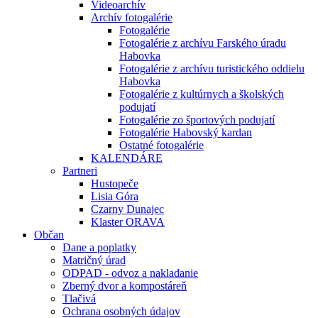
Videoarchív
Archív fotogalérie
Fotogalérie
Fotogalérie z archívu Farského úradu
Habovka
Fotogalérie z archívu turistického oddielu
Habovka
Fotogalérie z kultúrnych a školských
podujatí
Fotogalérie zo športových podujatí
Fotogalérie Habovský kardan
Ostatné fotogalérie
KALENDÁRE
Partneri
Hustopeče
Lisia Góra
Czarny Dunajec
Klaster ORAVA
Občan
Dane a poplatky
Matričný úrad
ODPAD - odvoz a nakladanie
Zberný dvor a kompostáreň
Tlačivá
Ochrana osobných údajov