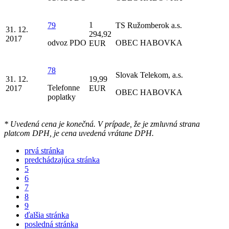
1
79
TS Ružomberok a.s.
31. 12.
294,92
2017
odvoz PDO
OBEC HABOVKA
EUR
78
Slovak Telekom, a.s.
31. 12.
19,99
Telefonne
2017
EUR
OBEC HABOVKA
poplatky
* Uvedená cena je konečná. V prípade, že je zmluvná strana
platcom DPH, je cena uvedená vrátane DPH.
prvá stránka
predchádzajúca stránka
5
6
7
8
9
ďalšia stránka
posledná stránka