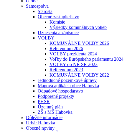
O obci
Samospráva
Starosta
Obecné zastupiteľstvo
Komisie
Výsledky komunálnych volieb
Uznesenia a zápisnice
VOĽBY
KOMUNÁLNE VOĽBY 2026
Referendum 2026
VOĽBY prezidenta 2024
Voľby do Európskeho parlamentu 2024
VOĽBY do NR SR 2023
Referendum 2023
KOMUNÁLNE VOĽBY 2022
Jednoduché pozemkové úpravy
Mapová aplikácia obce Habovka
Odpadové hospodárstvo
Podporené projekty
PHSR
Územný plán
ZŠ s MŠ Habovka
Dôležité informácie
Urbár Habovka
Obecné noviny