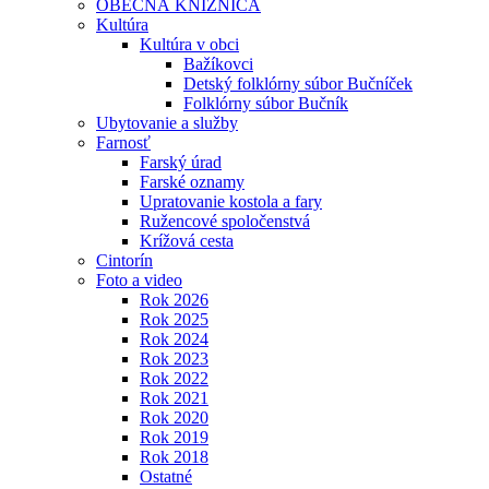
OBECNÁ KNIŽNICA
Kultúra
Kultúra v obci
Bažíkovci
Detský folklórny súbor Bučníček
Folklórny súbor Bučník
Ubytovanie a služby
Farnosť
Farský úrad
Farské oznamy
Upratovanie kostola a fary
Ružencové spoločenstvá
Krížová cesta
Cintorín
Foto a video
Rok 2026
Rok 2025
Rok 2024
Rok 2023
Rok 2022
Rok 2021
Rok 2020
Rok 2019
Rok 2018
Ostatné