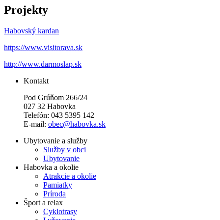
Projekty
Habovský kardan
https://www.visitorava.sk
http://www.darmoslap.sk
Kontakt
Pod Grúňom 266/24
027 32 Habovka
Telefón: 043 5395 142
E-mail:
obec@habovka.sk
Ubytovanie a služby
Služby v obci
Ubytovanie
Habovka a okolie
Atrakcie a okolie
Pamiatky
Príroda
Šport a relax
Cyklotrasy