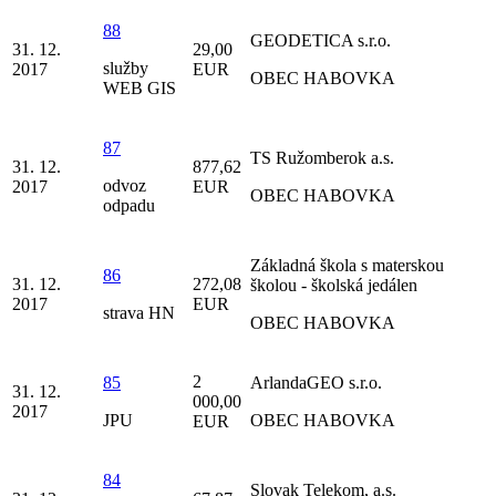
88
GEODETICA s.r.o.
31. 12.
29,00
služby
2017
EUR
OBEC HABOVKA
WEB GIS
87
TS Ružomberok a.s.
31. 12.
877,62
odvoz
2017
EUR
OBEC HABOVKA
odpadu
Základná škola s materskou
86
31. 12.
272,08
školou - školská jedálen
2017
EUR
strava HN
OBEC HABOVKA
2
85
ArlandaGEO s.r.o.
31. 12.
000,00
2017
JPU
OBEC HABOVKA
EUR
84
Slovak Telekom, a.s.