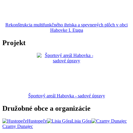
Rekonštrukcia multifunkčného ihriska a spevnených plôch v obci
Habovke I. Etapa
Projekt
Športový areál Habovka - sadové úpravy
Družobné obce a organizácie
Hustopeče
Lisia Góra
Czarny Dunajec