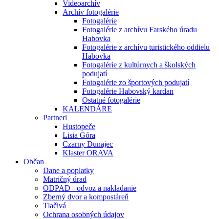
Videoarchív
Archív fotogalérie
Fotogalérie
Fotogalérie z archívu Farského úradu
Habovka
Fotogalérie z archívu turistického oddielu
Habovka
Fotogalérie z kultúrnych a školských
podujatí
Fotogalérie zo športových podujatí
Fotogalérie Habovský kardan
Ostatné fotogalérie
KALENDÁRE
Partneri
Hustopeče
Lisia Góra
Czarny Dunajec
Klaster ORAVA
Občan
Dane a poplatky
Matričný úrad
ODPAD - odvoz a nakladanie
Zberný dvor a kompostáreň
Tlačivá
Ochrana osobných údajov